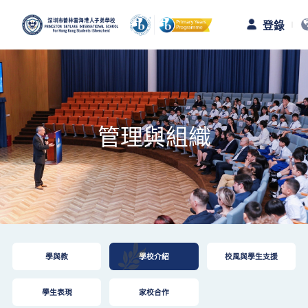
登錄
首頁
認識普林雲海
管理與組織
普林雲海教育
校園生活
踏出校園
學與教
學校介紹
校風與學生支援
招生與招聘
學生表現
家校合作